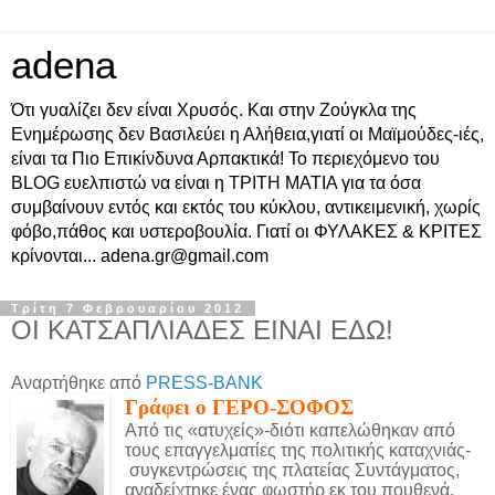
adena
Ότι γυαλίζει δεν είναι Χρυσός. Και στην Ζούγκλα της
Ενημέρωσης δεν Βασιλεύει η Αλήθεια,γιατί οι Μαϊμούδες-ιές,
είναι τα Πιο Επικίνδυνα Αρπακτικά! Το περιεχόμενο του
BLOG ευελπιστώ να είναι η ΤΡΙΤΗ ΜΑΤΙΑ για τα όσα
συμβαίνουν εντός και εκτός του κύκλου, αντικειμενική, χωρίς
φόβο,πάθος και υστεροβουλία. Γιατί οι ΦΥΛΑΚΕΣ & ΚΡΙΤΕΣ
κρίνονται... adena.gr@gmail.com
Τρίτη 7 Φεβρουαρίου 2012
ΟΙ ΚΑΤΣΑΠΛΙΑΔΕΣ ΕΙΝΑΙ ΕΔΩ!
Αναρτήθηκε από
PRESS-BANK
Γράφει ο ΓΕΡΟ-ΣΟΦΟΣ
Από τις «ατυχείς»-διότι καπελώθηκαν από
τους επαγγελματίες της πολιτικής καταχνιάς-
συγκεντρώσεις της πλατείας Συντάγματος,
αναδείχτηκε ένας φωστήρ εκ του πουθενά,