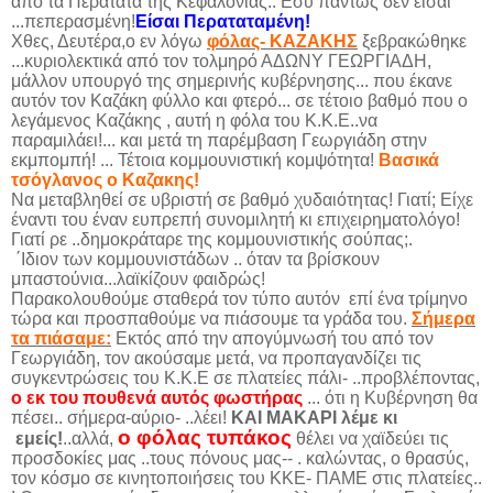
από τα Περατάτα της Κεφαλονιάς.. Εσύ πάντως δεν είσαι
...πεπερασμένη!
Είσαι Περαταταμένη!
Χθες, Δευτέρα,ο εν λόγω
φόλας- ΚΑΖΑΚΗΣ
ξεβρακώθηκε
...κυριολεκτικά από τον τολμηρό ΑΔΩΝΥ ΓΕΩΡΓΙΑΔΗ,
μάλλον υπουργό της σημερινής κυβέρνησης... που έκανε
αυτόν τον Καζάκη φύλλο και φτερό... σε τέτοιο βαθμό που ο
λεγάμενος Καζάκης , αυτή η φόλα του Κ.Κ.Ε..να
παραμιλάει!... και μετά τη παρέμβαση Γεωργιάδη στην
εκμπομπή! ... Τέτοια κομμουνιστική κομψότητα!
Βασικά
τσόγλανος ο Καζακης!
Να μεταβληθεί σε υβριστή σε βαθμό χυδαιότητας! Γιατί; Είχε
έναντι του έναν ευπρεπή συνομιλητή κι επιχειρηματολόγο!
Γιατί ρε ..δημοκράταρε της κομμουνιστικής σούπας;.
΄Ιδιον των κομμουνιστάδων .. όταν τα βρίσκουν
μπαστούνια...λαϊκίζουν φαιδρώς!
Παρακολουθούμε σταθερά τον τύπο αυτόν επί ένα τρίμηνο
τώρα και προσπαθούμε να πιάσουμε τα γράδα του.
Σήμερα
τα πιάσαμε:
Εκτός από την απογύμνωσή του από τον
Γεωργιάδη, τον ακούσαμε μετά, να προπαγανδίζει τις
συγκεντρώσεις του Κ.Κ.Ε σε πλατείες πάλι- ..προβλέποντας,
ο εκ του πουθενά αυτός φωστήρας
... ότι η Κυβέρνηση θα
πέσει.. σήμερα-αύριο- ..λέει!
ΚΑΙ ΜΑΚΑΡΙ λέμε κι
ο φόλας τυπάκος
εμείς!
..αλλά,
θέλει να χαϊδεύει τις
προσδοκίες μας ..τους πόνους μας-- . καλώντας, ο θρασύς,
τον κόσμο σε κινητοποιήσεις του ΚΚΕ- ΠΑΜΕ στις πλατείες..