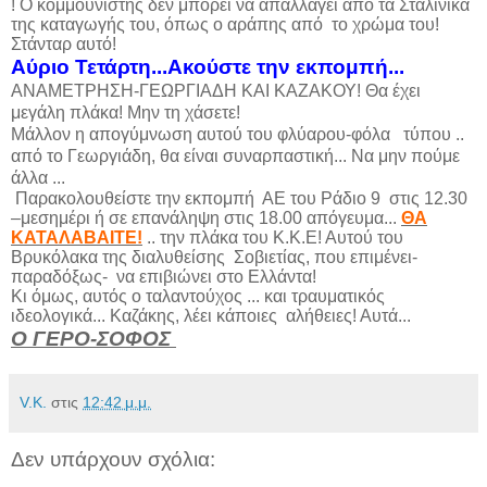
! Ο κομμουνιστής δεν μπορεί να απαλλαγεί από τα Σταλινικά
της καταγωγής του, όπως ο αράπης από το χρώμα του!
Στάνταρ αυτό!
Αύριο Τετάρτη...Ακούστε την εκπομπή...
ΑΝΑΜΕΤΡΗΣΗ-ΓΕΩΡΓΙΑΔΗ ΚΑΙ ΚΑΖΑΚΟΥ! Θα έχει
μεγάλη πλάκα! Μην τη χάσετε!
Μάλλον η απογύμνωση αυτού του φλύαρου-φόλα τύπου ..
από το Γεωργιάδη, θα είναι συναρπαστική... Να μην πούμε
άλλα ...
Παρακολουθείστε την εκπομπή ΑΕ του Ράδιο 9 στις 12.30
–μεσημέρι ή σε επανάληψη στις 18.00 απόγευμα...
ΘΑ
ΚΑΤΑΛΑΒΑΙΤΕ!
.. την πλάκα του Κ.Κ.Ε! Αυτού του
Βρυκόλακα της διαλυθείσης Σοβιετίας, που επιμένει-
παραδόξως- να επιβιώνει στο Ελλάντα!
Κι όμως, αυτός ο ταλαντούχος ... και τραυματικός
ιδεολογικά... Καζάκης, λέει κάποιες αλήθειες! Αυτά...
Ο ΓΕΡΟ-ΣΟΦΟΣ
V.K.
στις
12:42 μ.μ.
Δεν υπάρχουν σχόλια: