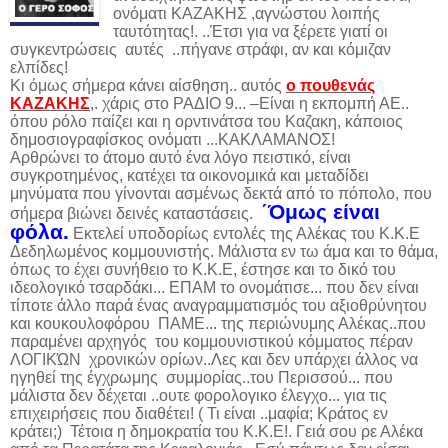
ονόματι ΚΑΖΑΚΗΣ ,αγνώστου λοιπής
ταυτότητας!. ..Έτσι για να ξέρετε γιατί οι
συγκεντρώσεις αυτές ..πήγανε στράφι, αν και κόμιζαν
ελπίδες!
Κι όμως σήμερα κάνει αίσθηση.. αυτός
ο πουθενάς
ΚΑΖΑΚΗΣ
,. χάρις στο ΡΑΔΙΟ 9... –Είναι η εκπομπή ΑΕ..
όπου ρόλο παίζει και η ορντινάτσα του Καζακη, κάποιος
δημοσιογραφίσκος ονόματι ...
ΚΑΚΛΑΜΑΝΟΣ!
Αρθρώνει το άτομο αυτό ένα λόγο πειστικό, είναι
συγκροτημένος, κατέχει τα οικονομικά και μεταδίδει
μηνύματα που γίνονται ασμένως δεκτά από το πόπολο, που
΄Όμως είναι
σήμερα βιώνει δεινές καταστάσεις.
φόλα.
Εκτελεί υποδορίως εντολές της Αλέκας του Κ.Κ.Ε
Δεδηλωμένος κομμουνιστής. Μάλιστα εν τω άμα και το θάμα,
όπως το έχει συνήθειο το Κ.Κ.Ε, έστησε και το δικό του
ιδεολογικό τσαρδάκι... ΕΠΑΜ το ονομάτισε... που δεν είναι
τίποτε άλλο παρά ένας αναγραμματισμός του αξιοθρύνητου
και κουκουλοφόρου ΠΑΜΕ... της περιώνυμης Αλέκας..που
παραμένει αρχηγός του κομμουνιστικού κόμματος πέραν
ΛΟΓΙΚΏΝ χρονικών ορίων..Λες και δεν υπάρχει άλλος να
ηγηθεί της έγχρωμης συμμορίας..του Περισσού... που
μάλιστα δεν δέχεται ..ουτε φορολογικο έλεγχο... για τις
επιχειρήσεις που διαθέτει! ( Τι είναι ..μαφία; Κράτος εν
κράτει;) Τέτοια η δημοκρατία του Κ.Κ.Ε!. Γειά σου ρε Αλέκα